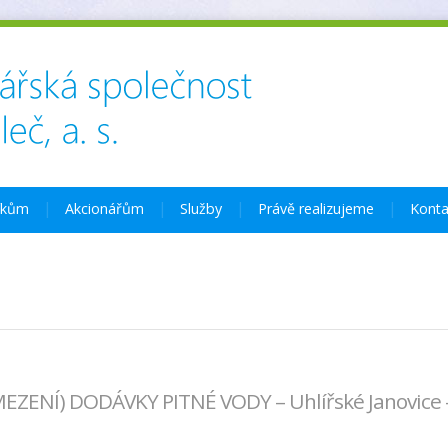
íkům
Akcionářům
Služby
Právě realizujeme
Konta
EZENÍ) DODÁVKY PITNÉ VODY – Uhlířské Janovice 