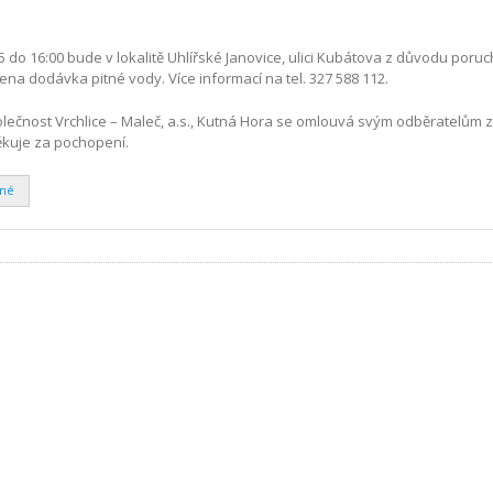
5 do 16:00 bude v lokalitě Uhlířské Janovice, ulici Kubátova z důvodu por
a dodávka pitné vody. Více informací na tel. 327 588 112.
čnost Vrchlice – Maleč, a.s., Kutná Hora se omlouvá svým odběratelům 
kuje za pochopení.
ené