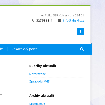
Ku Ptáku 387
Kutná Hora
284 01
327 588 111
info@vhskh.cz
kt
Zákaznický portál
Rubriky aktualit
Nezařazené
Zpravodaj VHS
–
Archiv aktualit
Srpen 2026