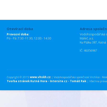
Otevírací doba
Adresa společn
Provozní doba:
Vodohospodářská sp
Po - Pá: 7:30 -11:30, 12:00 - 14:30
Maleč, a.s.
Ku Ptáku 387, Kutná
IČ: 46356967
Copyright © 2015
www.vhskh.cz
| Vodohospodářská společnost Vrchlice - Maleč
Tvorba stránek Kutná Hora - Intersite.cz - Tomáš Rak
| Všechna práva