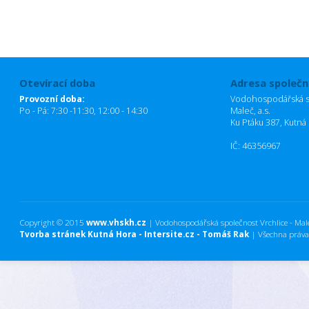
Otevírací doba
Adresa společn
Provozní doba:
Vodohospodářská sp
Po - Pá: 7:30 -11:30, 12:00 - 14:30
Maleč, a.s.
Ku Ptáku 387, Kutná
IČ: 46356967
Copyright © 2015
www.vhskh.cz
| Vodohospodářská společnost Vrchlice - Maleč
Tvorba stránek Kutná Hora - Intersite.cz - Tomáš Rak
| Všechna práva