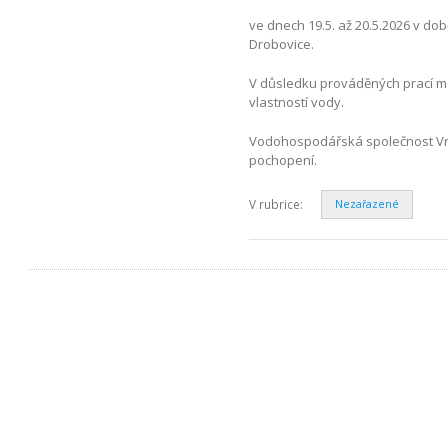
ve dnech 19.5. až 20.5.2026 v do
Drobovice.
V důsledku prováděných prací mů
vlastností vody.
Vodohospodářská společnost Vrch
pochopení.
V rubrice:
Nezařazené