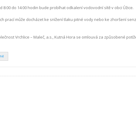
d 8:00 do 14:00 hodin bude probíhat odkalení vodovodní sítě v obci Úžice.
h prací může docházet ke snížení tlaku pitné vody nebo ke zhoršení sen
čnost Vrchlice – Maleč, a.s., Kutná Hora se omlouvá za způsobené potíž
ené