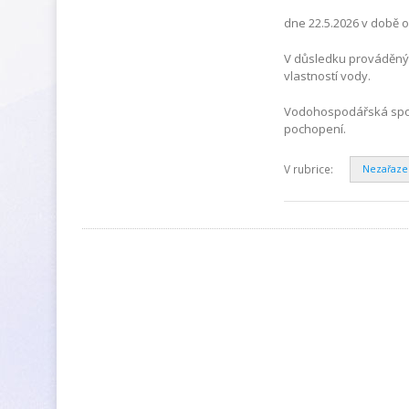
dne 22.5.2026 v době o
V důsledku prováděnýc
vlastností vody.
Vodohospodářská spole
pochopení.
V rubrice:
Nezařaz