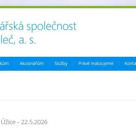
íkům
Akcionářům
Služby
Právě realizujeme
Konta
žice – 22.5.2026