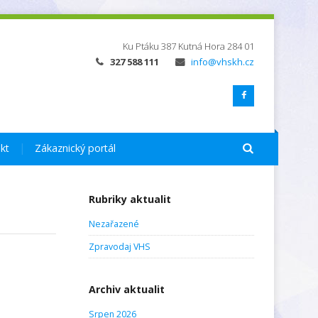
Ku Ptáku 387
Kutná Hora
284 01
327 588 111
info@vhskh.cz
kt
Zákaznický portál
Rubriky aktualit
Nezařazené
Zpravodaj VHS
Archiv aktualit
Srpen 2026