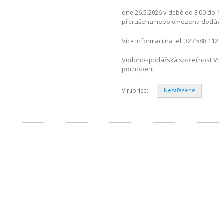
dne 26.5.2026 v době od 8:00 d
přerušena nebo omezena dodávka
Více informací na tel. 327 588 112
Vodohospodářská společnost Vrch
pochopení.
V rubrice:
Nezařazené