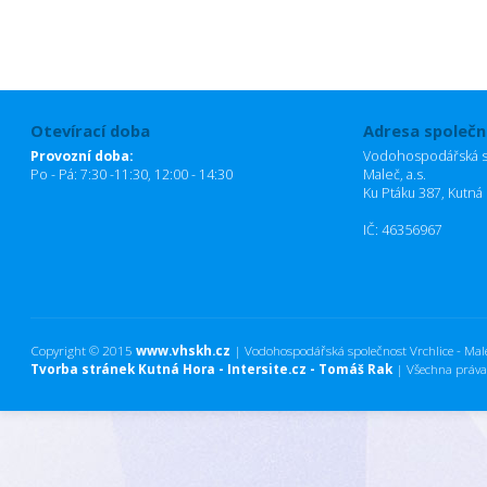
Otevírací doba
Adresa společn
Provozní doba:
Vodohospodářská sp
Po - Pá: 7:30 -11:30, 12:00 - 14:30
Maleč, a.s.
Ku Ptáku 387, Kutná
IČ: 46356967
Copyright © 2015
www.vhskh.cz
| Vodohospodářská společnost Vrchlice - Maleč
Tvorba stránek Kutná Hora - Intersite.cz - Tomáš Rak
| Všechna práva