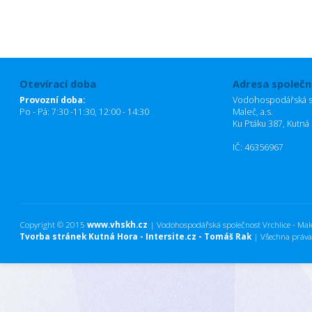
Otevírací doba
Adresa společn
Provozní doba:
Vodohospodářská sp
Po - Pá: 7:30 -11:30, 12:00 - 14:30
Maleč, a.s.
Ku Ptáku 387, Kutná
IČ: 46356967
Copyright © 2015
www.vhskh.cz
| Vodohospodářská společnost Vrchlice - Maleč
Tvorba stránek Kutná Hora - Intersite.cz - Tomáš Rak
| Všechna práva