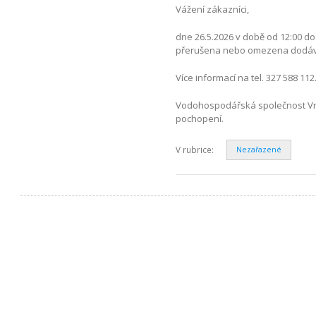
Vážení zákazníci,
dne 26.5.2026 v době od 12:00 
přerušena nebo omezena dodávk
Více informací na tel. 327 588 112
Vodohospodářská společnost Vrch
pochopení.
V rubrice:
Nezařazené