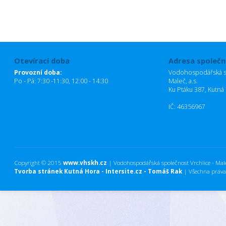
Otevírací doba
Adresa společn
Provozní doba:
Vodohospodářská sp
Po - Pá: 7:30 -11:30, 12:00 - 14:30
Maleč, a.s.
Ku Ptáku 387, Kutná
IČ: 46356967
Copyright © 2015
www.vhskh.cz
| Vodohospodářská společnost Vrchlice - Maleč
Tvorba stránek Kutná Hora - Intersite.cz - Tomáš Rak
| Všechna práva