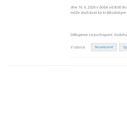
dne 16. 6. 2026 v době od 8:00 d
může docházet ke krátkodobým l
Děkujeme za pochopení. Vodohosp
V rubrice:
Nezařazené
Zp