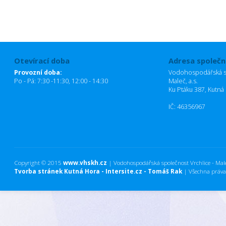
Otevírací doba
Adresa společn
Provozní doba:
Vodohospodářská sp
Po - Pá: 7:30 -11:30, 12:00 - 14:30
Maleč, a.s.
Ku Ptáku 387, Kutná
IČ: 46356967
Copyright © 2015
www.vhskh.cz
| Vodohospodářská společnost Vrchlice - Maleč
Tvorba stránek Kutná Hora - Intersite.cz - Tomáš Rak
| Všechna práva