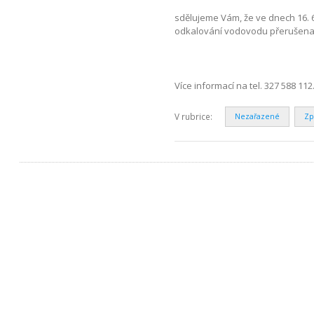
sdělujeme Vám, že ve dnech 16. 6.
odkalování vodovodu přerušena
Více informací na tel. 327 588 1
V rubrice:
Nezařazené
Zp