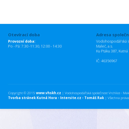
Otevírací doba
Adresa společn
Provozní doba:
Vodohospodářská sp
Po - Pá: 7:30 -11:30, 12:00 - 14:30
Maleč, a.s.
Ku Ptáku 387, Kutná
IČ: 46356967
Copyright © 2015
www.vhskh.cz
| Vodohospodářská společnost Vrchlice - Maleč
Tvorba stránek Kutná Hora - Intersite.cz - Tomáš Rak
| Všechna práva