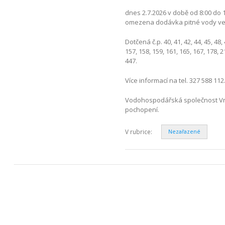
dnes 2.7.2026 v době od 8:00 d
omezena dodávka pitné vody ve 
Dotčená č.p. 40, 41, 42, 44, 45, 48, 4
157, 158, 159, 161, 165, 167, 178, 2
447.
Více informací na tel. 327 588 112
Vodohospodářská společnost Vrch
pochopení.
V rubrice:
Nezařazené