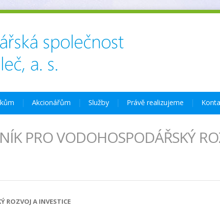
íkům
Akcionářům
Služby
Právě realizujeme
Konta
VNÍK PRO VODOHOSPODÁŘSKÝ RO
 ROZVOJ A INVESTICE