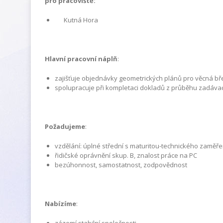
pro pracoviště:
Kutná Hora
Hlavní pracovní náplň
:
zajišťuje objednávky geometrických plánů pro věcná bř
spolupracuje při kompletaci dokladů z průběhu zadávací
Požadujeme
:
vzdělání: úplné střední s maturitou-technického zaměře
řidičské oprávnění skup. B, znalost práce na PC
bezúhonnost, samostatnost, zodpovědnost
Nabízíme
: