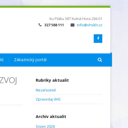
Ku Ptáku 387
Kutná Hora
284 01
327 588 111
info@vhskh.cz
kt
Zákaznický portál
ZVOJ
Rubriky aktualit
Nezařazené
Zpravodaj VHS
Archiv aktualit
Srpen 2026