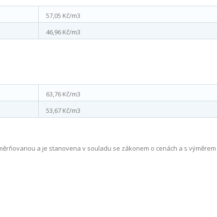
57,05 Kč/m
3
46,96 Kč/m
3
63,76 Kč/m
3
53,67 Kč/m
3
měrňovanou a je stanovena v souladu se zákonem o cenách a s výměrem 