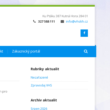
Ku Ptáku 387
Kutná Hora
284 01
327 588 111
info@vhskh.cz
kt
Zákaznický portál
Rubriky aktualit
Nezařazené
Zpravodaj VHS
h pro
Archiv aktualit
Srpen 2026