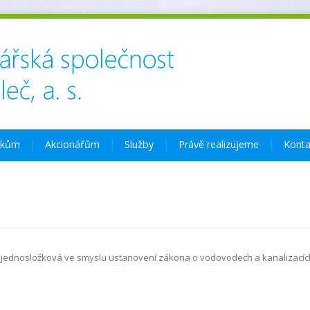
íkům
Akcionářům
Služby
Právě realizujeme
Konta
 jednosložková ve smyslu ustanovení zákona o vodovodech a kanalizacíc