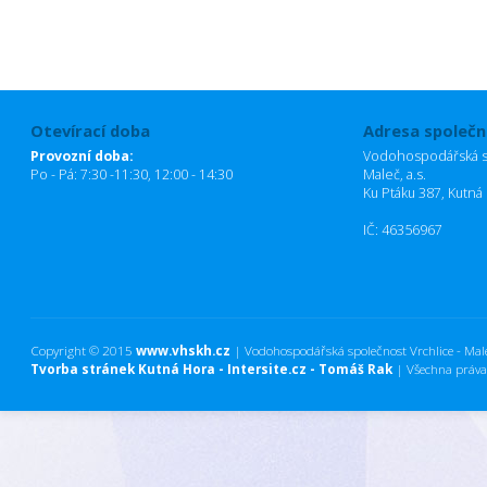
Otevírací doba
Adresa společn
Provozní doba:
Vodohospodářská sp
Po - Pá: 7:30 -11:30, 12:00 - 14:30
Maleč, a.s.
Ku Ptáku 387, Kutná
IČ: 46356967
Copyright © 2015
www.vhskh.cz
| Vodohospodářská společnost Vrchlice - Maleč
Tvorba stránek Kutná Hora - Intersite.cz - Tomáš Rak
| Všechna práva