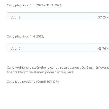
Ceny platné od 1. 1. 2022 – 31. 3. 2022.
Vodné
57,05 K
Ceny platné od 1. 4. 2022,
Vodné
63,76 K
Cena vodného a stočného je cenou regulovanou věcně usměrňovanou
financí, kterým se stanoví podmínky regulace.
Ceny jsou uvedeny včetně 10% DPH.