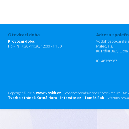
Otevírací doba
Adresa společn
Provozní doba:
Vodohospodářská sp
Po - Pá: 7:30 -11:30, 12:00 - 14:30
Maleč, a.s.
Ku Ptáku 387, Kutná
IČ: 46356967
Copyright © 2015
www.vhskh.cz
| Vodohospodářská společnost Vrchlice - Maleč
Tvorba stránek Kutná Hora - Intersite.cz - Tomáš Rak
| Všechna práva