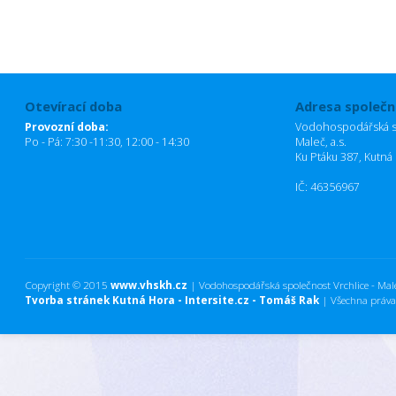
Otevírací doba
Adresa společn
Provozní doba:
Vodohospodářská sp
Po - Pá: 7:30 -11:30, 12:00 - 14:30
Maleč, a.s.
Ku Ptáku 387, Kutná
IČ: 46356967
Copyright © 2015
www.vhskh.cz
| Vodohospodářská společnost Vrchlice - Maleč
Tvorba stránek Kutná Hora - Intersite.cz - Tomáš Rak
| Všechna práva