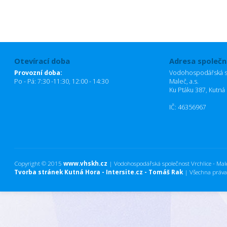
Otevírací doba
Adresa společn
Provozní doba:
Vodohospodářská sp
Po - Pá: 7:30 -11:30, 12:00 - 14:30
Maleč, a.s.
Ku Ptáku 387, Kutná
IČ: 46356967
Copyright © 2015
www.vhskh.cz
| Vodohospodářská společnost Vrchlice - Maleč
Tvorba stránek Kutná Hora - Intersite.cz - Tomáš Rak
| Všechna práva