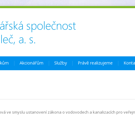
íkům
Akcionářům
Služby
Právě realizujeme
Konta
ová ve smyslu ustanovení zákona o vodovodech a kanalizacích pro veřej