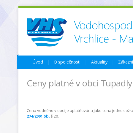
Úvod
O společnosti
Aktuality
Zákazn
Ceny platné v obci Tupadly
Cena vodného v obci je uplatňována jako cena jednosložk
274/2001 Sb.
§ 20.