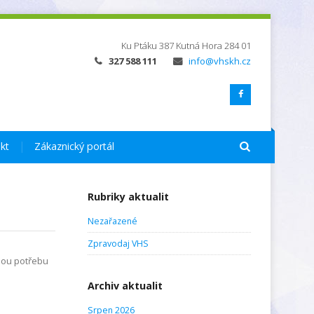
Ku Ptáku 387
Kutná Hora
284 01
327 588 111
info@vhskh.cz
kt
Zákaznický portál
Rubriky aktualit
Nezařazené
Zpravodaj VHS
nou potřebu
Archiv aktualit
Srpen 2026