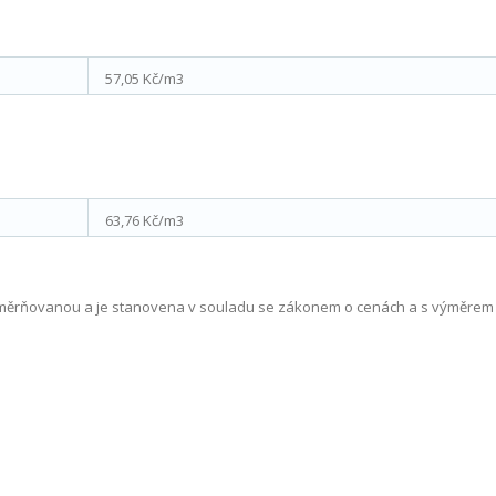
57,05 Kč/m
3
63,76 Kč/m
3
měrňovanou a je stanovena v souladu se zákonem o cenách a s výměrem 