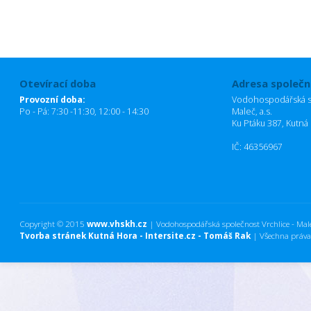
Otevírací doba
Adresa společn
Provozní doba:
Vodohospodářská sp
Po - Pá: 7:30 -11:30, 12:00 - 14:30
Maleč, a.s.
Ku Ptáku 387, Kutná
IČ: 46356967
Copyright © 2015
www.vhskh.cz
| Vodohospodářská společnost Vrchlice - Maleč
Tvorba stránek Kutná Hora - Intersite.cz - Tomáš Rak
| Všechna práva