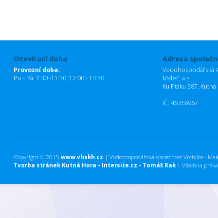
Otevírací doba
Adresa společn
Provozní doba:
Vodohospodářská sp
Po - Pá: 7:30 -11:30, 12:00 - 14:30
Maleč, a.s.
Ku Ptáku 387, Kutná
IČ: 46356967
Copyright © 2015
www.vhskh.cz
| Vodohospodářská společnost Vrchlice - Maleč
Tvorba stránek Kutná Hora - Intersite.cz - Tomáš Rak
| Všechna práva