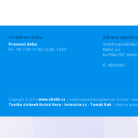
Otevírací doba
Adresa společn
Provozní doba:
Vodohospodářská sp
Po - Pá: 7:30 -11:30, 12:00 - 14:30
Maleč, a.s.
Ku Ptáku 387, Kutná
IČ: 46356967
Copyright © 2015
www.vhskh.cz
| Vodohospodářská společnost Vrchlice - Maleč
Tvorba stránek Kutná Hora - Intersite.cz - Tomáš Rak
| Všechna práva