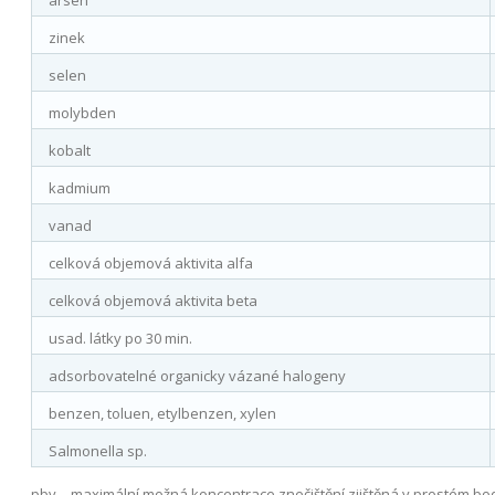
arsen
zinek
selen
molybden
kobalt
kadmium
vanad
celková objemová aktivita alfa
celková objemová aktivita beta
usad. látky po 30 min.
adsorbovatelné organicky vázané halogeny
benzen, toluen, etylbenzen, xylen
Salmonella sp.
pbv
– maximální možná koncentrace znečištění zjištěná v prostém b