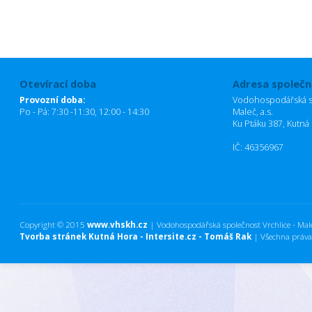
Otevírací doba
Adresa společn
Provozní doba:
Vodohospodářská sp
Po - Pá: 7:30 -11:30, 12:00 - 14:30
Maleč, a.s.
Ku Ptáku 387, Kutná
IČ: 46356967
Copyright © 2015
www.vhskh.cz
| Vodohospodářská společnost Vrchlice - Maleč
Tvorba stránek Kutná Hora - Intersite.cz - Tomáš Rak
| Všechna práva