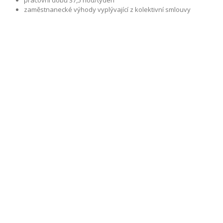
pracovní dobu 37,5 hod/týden
zaměstnanecké výhody vyplývající z kolektivní smlouvy