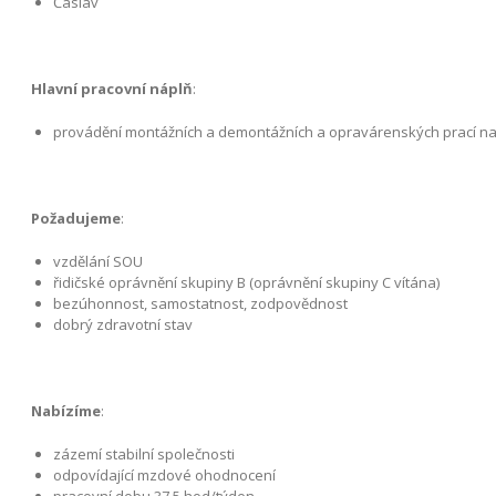
Čáslav
Hlavní pracovní náplň
:
provádění montážních a demontážních a opravárenských prací na
Požadujeme
:
vzdělání SOU
řidičské oprávnění skupiny B (oprávnění skupiny C vítána)
bezúhonnost, samostatnost, zodpovědnost
dobrý zdravotní stav
Nabízíme
:
zázemí stabilní společnosti
odpovídající mzdové ohodnocení