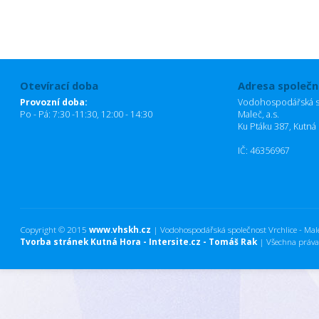
Otevírací doba
Adresa společn
Provozní doba:
Vodohospodářská sp
Po - Pá: 7:30 -11:30, 12:00 - 14:30
Maleč, a.s.
Ku Ptáku 387, Kutná
IČ: 46356967
Copyright © 2015
www.vhskh.cz
| Vodohospodářská společnost Vrchlice - Maleč
Tvorba stránek Kutná Hora - Intersite.cz - Tomáš Rak
| Všechna práva