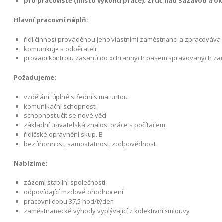
pro pracoviště (místo výkonu práce): Zruč nad Sázavou a ok
Hlavní pracovní náplň:
řídí činnost prováděnou jeho vlastními zaměstnanci a zpracovává 
komunikuje s odběrateli
provádí kontrolu zásahů do ochranných pásem spravovaných zař
Požadujeme:
vzdělání: úplné střední s maturitou
komunikační schopnosti
schopnost učit se nové věci
základní uživatelská znalost práce s počítačem
řidičské oprávnění skup. B
bezúhonnost, samostatnost, zodpovědnost
Nabízíme:
zázemí stabilní společnosti
odpovídající mzdové ohodnocení
pracovní dobu 37,5 hod/týden
zaměstnanecké výhody vyplývající z kolektivní smlouvy