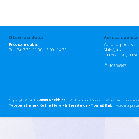
Otevírací doba
Adresa společn
Provozní doba:
Vodohospodářská sp
Po - Pá: 7:30 -11:30, 12:00 - 14:30
Maleč, a.s.
Ku Ptáku 387, Kutná
IČ: 46356967
Copyright © 2015
www.vhskh.cz
| Vodohospodářská společnost Vrchlice - Maleč
Tvorba stránek Kutná Hora - Intersite.cz - Tomáš Rak
| Všechna práva