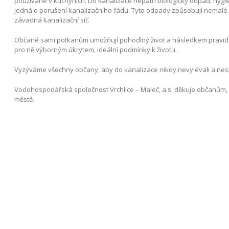
používané v kuchyních. Do kanalizace nepatří biologický odpad, hygie
jedná o porušení kanalizačního řádu. Tyto odpady způsobují nemalé
závadná kanalizační síť.
Občané sami potkanům umožňují pohodlný život a následkem pravidelné
pro ně výborným úkrytem, ideální podmínky k životu.
Vyzýváme všechny občany, aby do kanalizace nikdy nevylévali a nesp
Vodohospodářská společnost Vrchlice – Maleč, a.s. děkuje občanům,
městě.