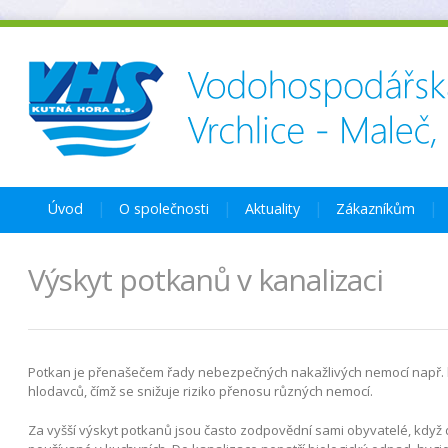
Úvod
O společnosti
Aktuality
Zákazníkům
Výskyt potkanů v kanalizaci
Potkan je přenašečem řady nebezpečných nakažlivých nemocí např. le
hlodavců, čímž se snižuje riziko přenosu různých nemocí.
Za vyšší výskyt potkanů jsou často zodpovědní sami obyvatelé, když do