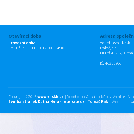
Otevírací doba
Adresa společn
Provozní doba:
Vodohospodářská sp
Po - Pá: 7:30 -11:30, 12:00 - 14:30
Maleč, a.s.
Ku Ptáku 387, Kutná
IČ: 46356967
Copyright © 2015
www.vhskh.cz
| Vodohospodářská společnost Vrchlice - Maleč
Tvorba stránek Kutná Hora - Intersite.cz - Tomáš Rak
| Všechna práva